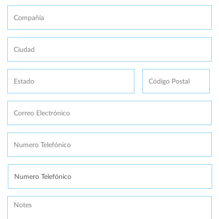
Compañía
Ciudad
Estado
Código
Postal
Correo
Electrónico
*
Numero
Telefónico
*
Se
necesita
Message