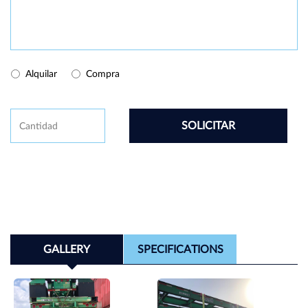
Buy/Rental
Alquilar
Compra
CAPTCHA
Cantidad
GALLERY
SPECIFICATIONS