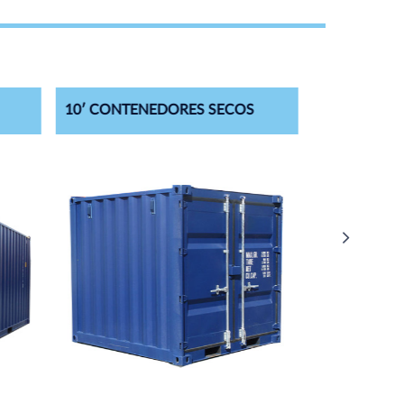
10′ CONTE
10′ CONTENEDORES SECOS
(PUERTA R