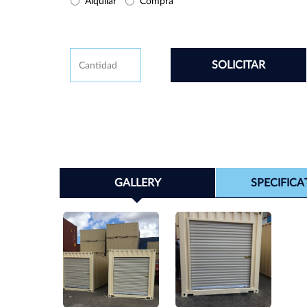
Buy/Rental
Alquilar
Compra
CAPTCHA
Cantidad
GALLERY
SPECIFICA